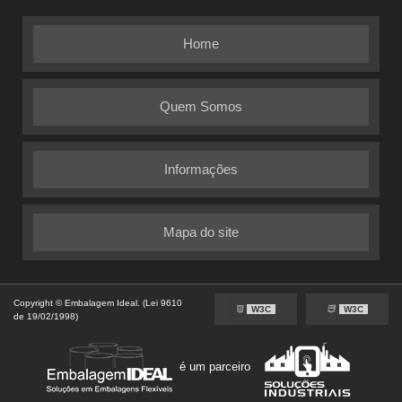
Home
Quem Somos
Informações
Mapa do site
Copyright © Embalagem Ideal. (Lei 9610
REGIÕES ONDE A EMBALAGEM
W3C
W3C
de 19/02/1998)
IDEAL ATENDE SACO ZIP DE
ROUPA:
é um parceiro