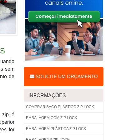
OS
 quando
es sem
nto de
SOLICITE UM ORÇAMENTO
INFORMAÇÕES
COMPRAR SACO PLÁSTICO ZIP LOCK
 zip é
EMBALAGEM COM ZIP LOCK
uperior
EMBALAGEM PLÁSTICA ZIP LOCK
es for
EMBALAGENS ZIP LOCK